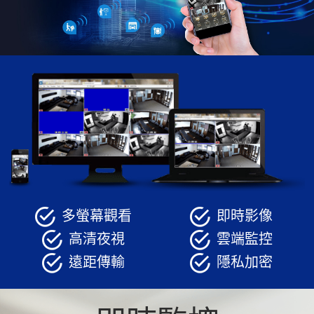
保全設備
監視系統
物業管理
客戶保全紀錄
多螢幕觀看
即時影像
最新消息
高清夜視
雲端監控
遠距傳輸
隱私加密
活動花絮